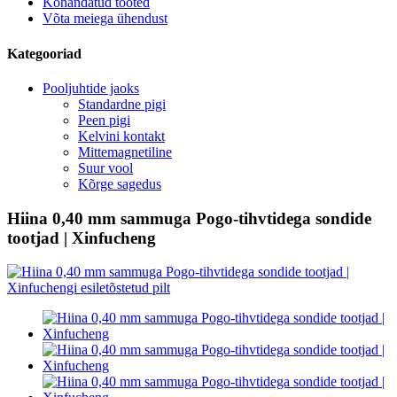
Kohandatud tooted
Võta meiega ühendust
Kategooriad
Pooljuhtide jaoks
Standardne pigi
Peen pigi
Kelvini kontakt
Mittemagnetiline
Suur vool
Kõrge sagedus
Hiina 0,40 mm sammuga Pogo-tihvtidega sondide
tootjad | Xinfucheng