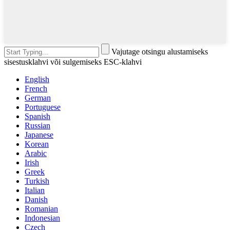
Vajutage otsingu alustamiseks
sisestusklahvi või sulgemiseks ESC-klahvi
English
French
German
Portuguese
Spanish
Russian
Japanese
Korean
Arabic
Irish
Greek
Turkish
Italian
Danish
Romanian
Indonesian
Czech