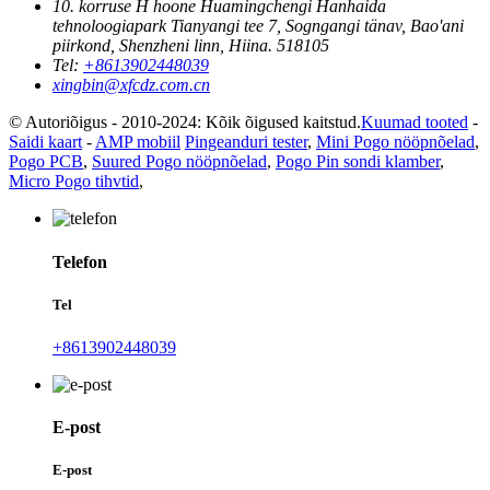
10. korruse H hoone Huamingchengi Hanhaida
tehnoloogiapark Tianyangi tee 7, Sogngangi tänav, Bao'ani
piirkond, Shenzheni linn, Hiina. 518105
Tel:
+8613902448039
xingbin@xfcdz.com.cn
© Autoriõigus - 2010-2024: Kõik õigused kaitstud.
Kuumad tooted
-
Saidi kaart
-
AMP mobiil
Pingeanduri tester
,
Mini Pogo nööpnõelad
,
Pogo PCB
,
Suured Pogo nööpnõelad
,
Pogo Pin sondi klamber
,
Micro Pogo tihvtid
,
Telefon
Tel
+8613902448039
E-post
E-post