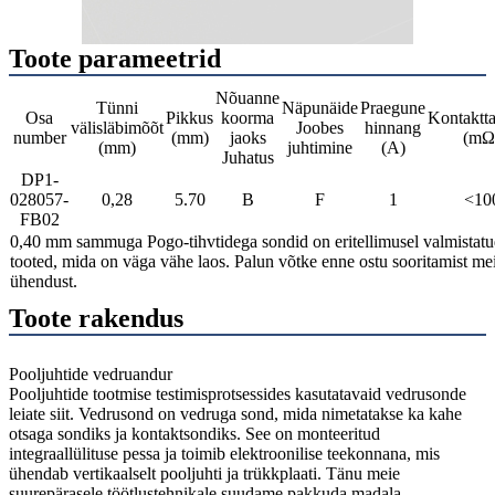
Toote parameetrid
Nõuanne
Tünni
Näpunäide
Praegune
Osa
Pikkus
koorma
Kontaktta
välisläbimõõt
Joobes
hinnang
number
(mm)
jaoks
(mΩ
(mm)
juhtimine
(A)
Juhatus
DP1-
028057-
0,28
5.70
B
F
1
<10
FB02
0,40 mm sammuga Pogo-tihvtidega sondid on eritellimusel valmistat
tooted, mida on väga vähe laos. Palun võtke enne ostu sooritamist me
ühendust.
Toote rakendus
Pooljuhtide vedruandur
Pooljuhtide tootmise testimisprotsessides kasutatavaid vedrusonde
leiate siit. Vedrusond on vedruga sond, mida nimetatakse ka kahe
otsaga sondiks ja kontaktsondiks. See on monteeritud
integraallülituse pessa ja toimib elektroonilise teekonnana, mis
ühendab vertikaalselt pooljuhti ja trükkplaati. Tänu meie
suurepärasele töötlustehnikale suudame pakkuda madala