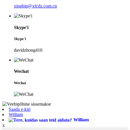
xingbin@xfcdz.com.cn
Skype'i
Skype'i
davidzhong410
Wechat
Wechat
Saada e-kiri
William
William
x