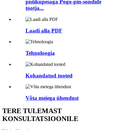
pistikupesaga Pogo-pin-sondide
tootja...
Laadi alla PDF
Tehnoloogia
Kohandatud tooted
Võta meiega ühendust
TERE TULEMAST
KONSULTATSIOONILE