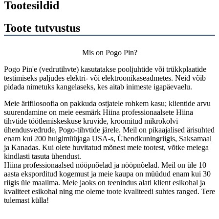
Tootesildid
Toote tutvustus
Mis on Pogo Pin?
Pogo Pin'e (vedrutihvte) kasutatakse pooljuhtide või trükkplaatide
testimiseks paljudes elektri- või elektroonikaseadmetes. Neid võib
pidada nimetuks kangelaseks, kes aitab inimeste igapäevaelu.
Meie ärifilosoofia on pakkuda ostjatele rohkem kasu; klientide arvu
suurendamine on meie eesmärk Hiina professionaalsete Hiina
tihvtide töötlemiskeskuse kruvide, kroomitud mikrokolvi
ühendusvedrude, Pogo-tihvtide järele. Meil ​​on pikaajalised ärisuhted
enam kui 200 hulgimüüjaga USA-s, Ühendkuningriigis, Saksamaal
ja Kanadas. Kui olete huvitatud mõnest meie tootest, võtke meiega
kindlasti tasuta ühendust.
Hiina professionaalsed nööpnõelad ja nööpnõelad. Meil ​​on üle 10
aasta eksporditud kogemust ja meie kaupa on müüdud enam kui 30
riigis üle maailma. Meie jaoks on teenindus alati klient esikohal ja
kvaliteet esikohal ning me oleme toote kvaliteedi suhtes ranged. Tere
tulemast külla!