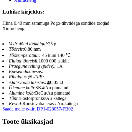
Lühike kirjeldus:
Hiina 0,40 mm sammuga Pogo-tihvtidega sondide tootjad |
Xinfucheng
Vedrujõud töökäigul:
25 g
Tööreis:
0,80 mm
Töötemperatuur:
-45 kuni 140 ℃
Eluiga tööreisil:
1000 000 tsüklit
Praegune reiting (pidev):
1A
Eneseinduktiivsus:
Ribalaius @ -1dB:
Alalisvoolu takistus:
≦0,05 Ω
Ülemine kolb:
SK4/Au pinnatud
Alumine kolb:
BeCu/Au pinnatud
Tünn:
Fosforpronks/Au-kattega
Kevad:
Roostevaba teras / Au-kattega
Saada meile e-kiri
DP1-028057-FB02
Toote üksikasjad