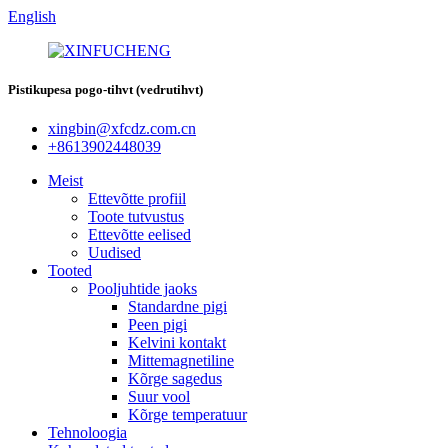
English
Pistikupesa pogo-tihvt (vedrutihvt)
xingbin@xfcdz.com.cn
+8613902448039
Meist
Ettevõtte profiil
Toote tutvustus
Ettevõtte eelised
Uudised
Tooted
Pooljuhtide jaoks
Standardne pigi
Peen pigi
Kelvini kontakt
Mittemagnetiline
Kõrge sagedus
Suur vool
Kõrge temperatuur
Tehnoloogia