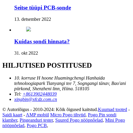
Seitse tüüpi PCB-sonde
13. detsember 2022
Kuidas sondi hinnata?
31. okt 2022
HILJUTISED POSTITUSED
10. korruse H hoone Huamingchengi Hanhaida
tehnoloogiapark Tianyangi tee 7, Sogngangi tänav, Bao'ani
piirkond, Shenzheni linn, Hiina. 518105
Tel:
+8613902448039
xingbin@xfcdz.com.cn
© Autoriõigus - 2010-2024: Kõik õigused kaitstud.
Kuumad tooted
-
Saidi kaart
-
AMP mobiil
Micro Pogo tihvtid
,
Pogo Pin sondi
klamber
,
Pingeanduri tester
,
Suured Pogo nööpnõelad
,
Mini Pogo
nööpnõelad
,
Pogo PCB
,