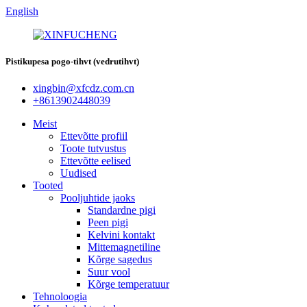
English
Pistikupesa pogo-tihvt (vedrutihvt)
xingbin@xfcdz.com.cn
+8613902448039
Meist
Ettevõtte profiil
Toote tutvustus
Ettevõtte eelised
Uudised
Tooted
Pooljuhtide jaoks
Standardne pigi
Peen pigi
Kelvini kontakt
Mittemagnetiline
Kõrge sagedus
Suur vool
Kõrge temperatuur
Tehnoloogia