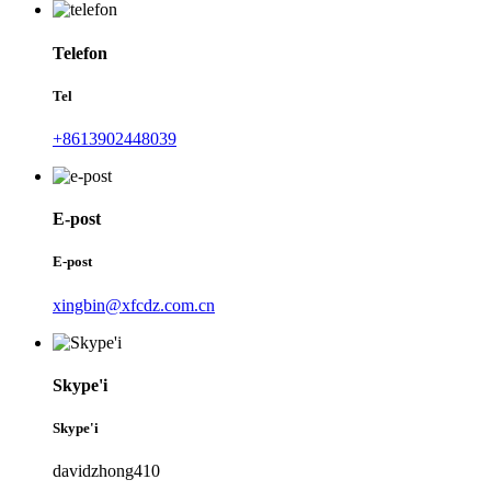
Telefon
Tel
+8613902448039
E-post
E-post
xingbin@xfcdz.com.cn
Skype'i
Skype'i
davidzhong410