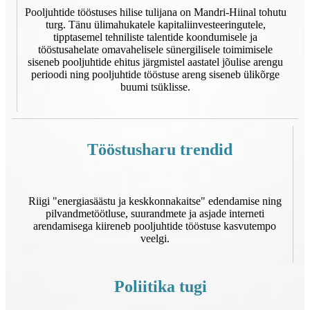
Pooljuhtide tööstuses hilise tulijana on Mandri-Hiinal tohutu
turg. Tänu ülimahukatele kapitaliinvesteeringutele,
tipptasemel tehniliste talentide koondumisele ja
tööstusahelate omavahelisele sünergilisele toimimisele
siseneb pooljuhtide ehitus järgmistel aastatel jõulise arengu
perioodi ning pooljuhtide tööstuse areng siseneb ülikõrge
buumi tsüklisse.
Tööstusharu trendid
Riigi "energiasäästu ja keskkonnakaitse" edendamise ning
pilvandmetöötluse, suurandmete ja asjade interneti
arendamisega kiireneb pooljuhtide tööstuse kasvutempo
veelgi.
Poliitika tugi