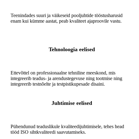
Teenindades suuri ja väikeseid pooljuhtide tööstusharusid
enam kui kümme aastat, peab kvaliteet ajaproovile vastu.
Tehnoloogia eelised
Ettevõttel on professionaalne tehniline meeskond, mis
integreerib teadus- ja arendustegevuse ning tootmise ning
integreerib testnõelte ja testpistikupesade disaini.
Juhtimise eelised
Pühendunud teaduslikule kvaliteedijuhtimisele, tehes head
tööd ISO sihtkvaliteedi saavutamiseks.