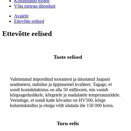
Kohandatud tooted
Võta meiega ühendust
Avaleht
Ettevõtte eelised
Ettevõtte eelised
Toote eelised
Valmistatud imporditud toorainest ja täiustatud Jaapani
seadmetest, stabiilne ja tipptasemel kvaliteet. Tagage, et
sondi kontakttakistus on alla 50 millioomi, mis vastab
kõrgsageduslikele, kõrgetele ja madalatele temperatuuridele.
Veenduge, et sondi katte kõvadus on HV500, kõrge
kulumiskindlus ja eluiga võib ulatuda üle 150 000 korra.
Turu eelis