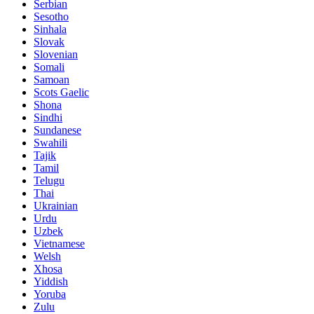
Serbian
Sesotho
Sinhala
Slovak
Slovenian
Somali
Samoan
Scots Gaelic
Shona
Sindhi
Sundanese
Swahili
Tajik
Tamil
Telugu
Thai
Ukrainian
Urdu
Uzbek
Vietnamese
Welsh
Xhosa
Yiddish
Yoruba
Zulu